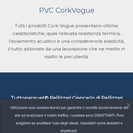
PVC CorkVogue
Tutti i prodotti Cork Vogue presentano ottime
caratteristiche, quali l’elevata resistenza termica,
l’isolamento acustico e una considerevole elasticità,
il tutto abbinate da una lavorazione che ne mette in
risalto le peculiarità.
Tuttoparquet© Pellizzari Giancarlo di Pellizzari
Corrado
Utilizziamo solo cookies tecnici per garantire il corretto funzionamento del
sito ed analizzare il nostro traffico. I cookies sono DISATTIVATI. Puoi
Via Pasubio n.27, 36050 Sovizzo (VI) - tel. 0444
scegliere se accettare l'uso degli stessi, impostarli come desideri o
376052 - cell. 333 91 09 104
disattivarli.