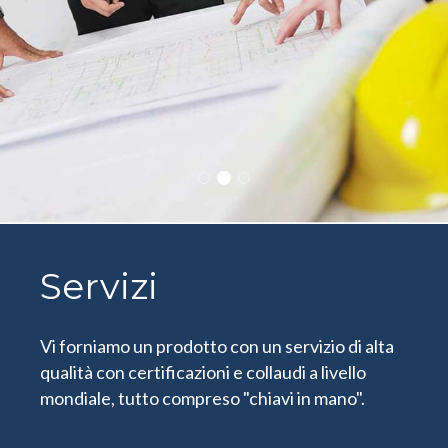
tuttoparquet©
Servizi
News
tuttoparquet©
Servizi
News
Da due generazioni siamo fornitori e posatori di
Vi forniamo un prodotto con un servizio di alta
Presso il nostro Show Room trovi tantissimi tipi
pavimenti, scale e battiscopa in legno. Siamo
qualità con certificazioni e collaudi a livello
di pavimenti tradizionali, prefiniti, scale e
esclusivisti del LISTONE GIORDANO
mondiale, tutto compreso "chiavi in mano".
battiscopa.
MARGARITELLI.