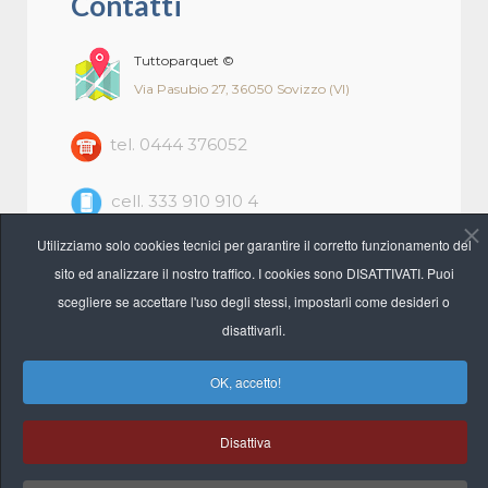
Contatti
Tuttoparquet ©
Via Pasubio 27, 36050 Sovizzo (VI)
tel. 0444 376052
cell. 333 910 910 4
Utilizziamo solo cookies tecnici per garantire il corretto funzionamento del
info@pellizzaripavimenti.com
sito ed analizzare il nostro traffico. I cookies sono DISATTIVATI. Puoi
scegliere se accettare l'uso degli stessi, impostarli come desideri o
Siamo aperti il Sabato.
disattivarli.
8,30 - 12,30 | 15,30 - 19,00.
OK, accetto!
Disattiva